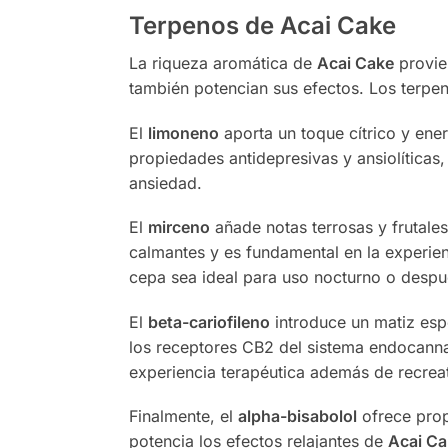
Terpenos de Acai Cake
La riqueza aromática de
Acai Cake
provie
también potencian sus efectos. Los terp
El
limoneno
aporta un toque cítrico y ener
propiedades antidepresivas y ansiolíticas
ansiedad.
El
mirceno
añade notas terrosas y frutale
calmantes y es fundamental en la experie
cepa sea ideal para uso nocturno o despué
El
beta-cariofileno
introduce un matiz esp
los receptores CB2 del sistema endocannab
experiencia terapéutica además de recreat
Finalmente, el
alpha-bisabolol
ofrece prop
potencia los efectos relajantes de
Acai Ca