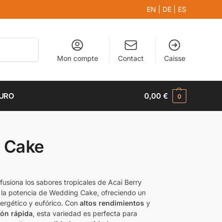
EN
|
DE
|
ES
Recherche
Mon compte
Contact
Caisse
EURO
0,00
€
0
 Cake
fusiona los sabores tropicales de Acai Berry
 la potencia de Wedding Cake, ofreciendo un
ergético y eufórico. Con
altos rendimientos
y
ión rápida
, esta variedad es perfecta para