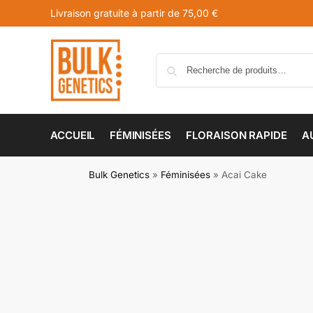
Livraison gratuite à partir de 75,00 €
ACCUEIL
FÉMINISÉES
FLORAISON RAPIDE
A
Bulk Genetics
»
Féminisées
»
Acai Cake