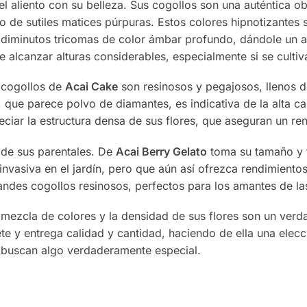
el aliento con su belleza. Sus cogollos son una auténtica o
do de sutiles matices púrpuras. Estos colores hipnotizantes
 diminutos tricomas de color ámbar profundo, dándole un as
e alcanzar alturas considerables, especialmente si se cultiva
 cogollos de
Acai Cake
son resinosos y pegajosos, llenos 
a, que parece polvo de diamantes, es indicativa de la alta c
eciar la estructura densa de sus flores, que aseguran un r
r de sus parentales. De
Acai Berry Gelato
toma su tamaño y f
vasiva en el jardín, pero que aún así ofrezca rendimiento
andes cogollos resinosos, perfectos para los amantes de la
 mezcla de colores y la densidad de sus flores son un verda
e y entrega calidad y cantidad, haciendo de ella una elecci
 buscan algo verdaderamente especial.