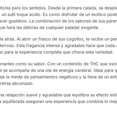
nfonía para los sentidos. Desde la primera calada, se despl
un sutil toque ácido. Es como disfrutar de un exótico pos
acer gustativo. La combinación de los sabores de sus pare
e hará las delicias de cualquier paladar exigente.
 atrás. Al abrir un frasco de sus cogollos, te recibe un 
 terroso. Esta fragancia intensa y agradable hace que cad
eno para la experiencia completa que ofrece esta variedad.
onantes como su sabor. Con un contenido de THC que oscil
ue se acompaña de una ola de energía cerebral. Ideal para 
ja la mente de pensamientos negativos y la llena de un enf
sentirse abrumado.
a relajación suave y agradable que equilibra su efecto est
ica equilibrada aseguran una experiencia que combina lo m