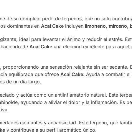
ne de su complejo perfil de terpenos, que no solo contribu
enos dominantes en
Acai Cake
incluyen
limoneno
,
mirceno
,
gizante, ideal para levantar el ánimo y reducir el estrés. E
, haciendo de
Acai Cake
una elección excelente para aquello
s, proporcionando una sensación relajante sin ser sedante.
ncia equilibrada que ofrece
Acai Cake
. Ayuda a combatir el
s de un día largo.
eciado y actúa como un antiinflamatorio natural. Este terp
inoide, ayudando a aliviar el dolor y la inflamación. Es p
iva.
iedades calmantes y antiansiedad. Este terpeno, que tambié
ke
y contribuye a su perfil aromático único.