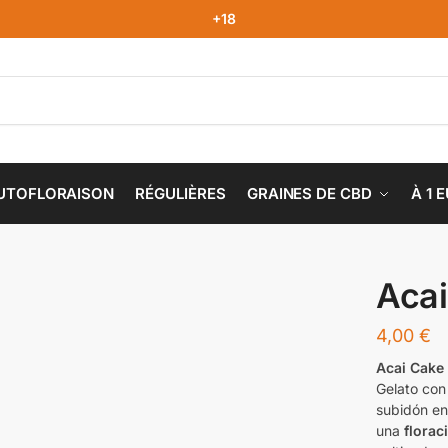
+18
UTOFLORAISON
RÉGULIÈRES
GRAINES DE CBD
À 1 
Acai
4,00
€
Acai Cake
Gelato con
subidón en
una
florac