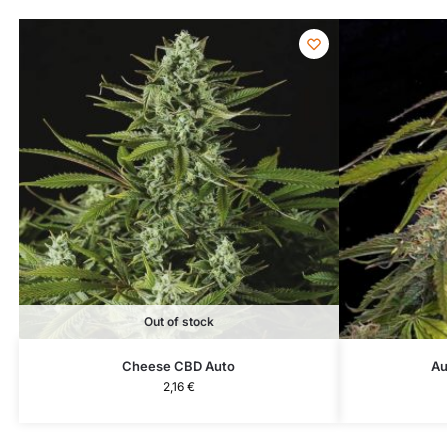
Out of stock
Cheese CBD Auto
Au
2,16
€