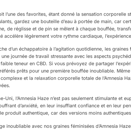
it l’une des favorites, étant donné la sensation corporelle 
ants, gardez une bouteille d’eau à portée de main, car certai
e, de réglisse et de pin se mêlent à chaque bouffée, tran
été accélère légèrement votre rythme cardiaque, l’expérience
he d’un échappatoire à l’agitation quotidienne, les graines
une journée de travail stressante avec les aspects psychédé
 faible teneur en CBD. Si vous prévoyez de partager l’expér
référés prêts pour une première bouffée inoubliable. Même s
complexe et la relaxation corporelle totale de l’Amnesia Haz
yées.
ni, l’Amnesia Haze n’est pas seulement stimulante et euphor
uffrant d’anxiété, en leur insufflant confiance et en leur per
le produit authentique, car des versions moins authentiques 
inoubliable avec nos graines féminisées d’Amnesia Haze, un