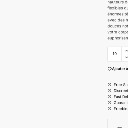
hauteurs d
flexibles q
énormes tê
avec des n
douces not
votre corp
euphorisan
Ajouter à
Free Sh
Discree
Fast Del
Guarant
Freebies