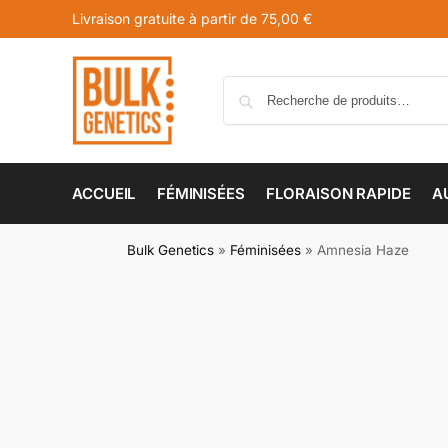
Livraison gratuite à partir de 75,00 €
ACCUEIL
FÉMINISÉES
FLORAISON RAPIDE
A
Bulk Genetics
»
Féminisées
»
Amnesia Haze