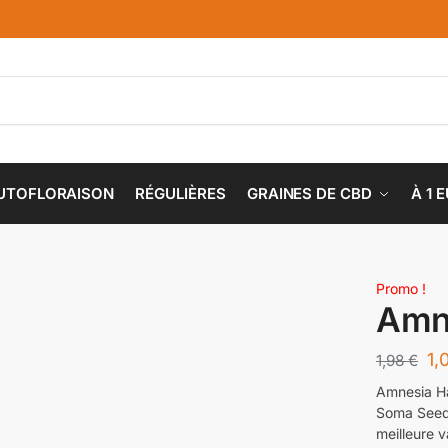
UTOFLORAISON
RÉGULIÈRES
GRAINES DE CBD
À 1 
Promo !
Amn
1,
1,98
€
Amnesia Ha
Soma Seeds
meilleure v