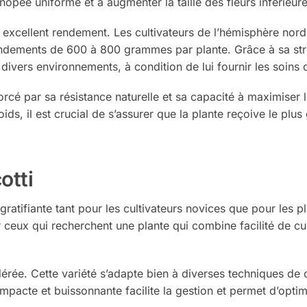
nopée uniforme et à augmenter la taille des fleurs inférieure
 excellent rendement. Les cultivateurs de l’hémisphère nord
 rendements de 600 à 800 grammes par plante. Grâce à sa str
 divers environnements, à condition de lui fournir les soins
rcé par sa résistance naturelle et sa capacité à maximiser l’u
oids, il est crucial de s’assurer que la plante reçoive le pl
otti
ratifiante tant pour les cultivateurs novices que pour les p
r ceux qui recherchent une plante qui combine facilité de c
érée. Cette variété s’adapte bien à diverses techniques de 
mpacte et buissonnante facilite la gestion et permet d’optim