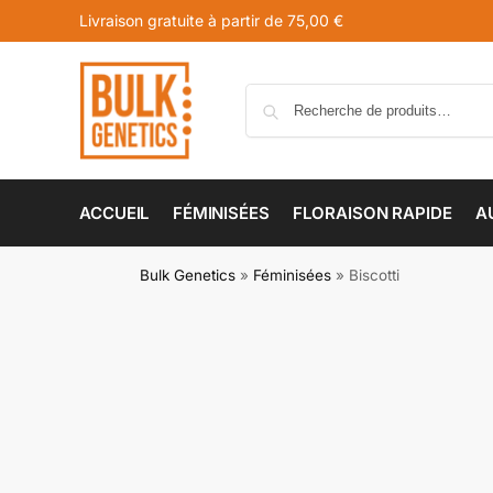
Livraison gratuite à partir de 75,00 €
ACCUEIL
FÉMINISÉES
FLORAISON RAPIDE
A
Bulk Genetics
»
Féminisées
»
Biscotti