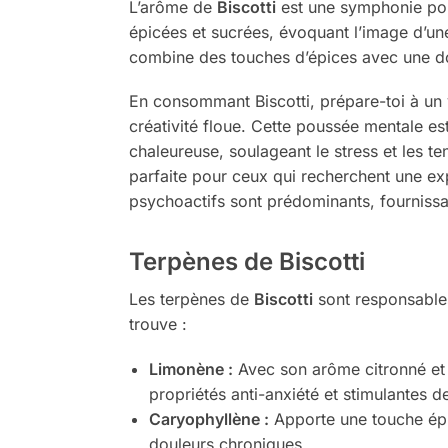
L’arôme de
Biscotti
est une symphonie pou
épicées et sucrées, évoquant l’image d’une
combine des touches d’épices avec une dou
En consommant Biscotti, prépare-toi à un
créativité floue. Cette poussée mentale es
chaleureuse, soulageant le stress et les 
parfaite pour ceux qui recherchent une exp
psychoactifs sont prédominants, fournissa
Terpènes de Biscotti
Les terpènes de
Biscotti
sont responsables
trouve :
Limonène :
Avec son arôme citronné et r
propriétés anti-anxiété et stimulantes d
Caryophyllène :
Apporte une touche épic
douleurs chroniques.