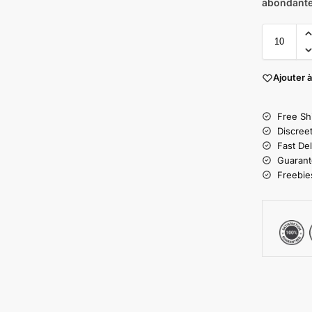
abondant
Ajouter à
Free Sh
Discree
Fast Del
Guarant
Freebies