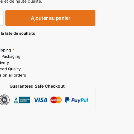
es
et de haute qualité.
Ajouter au panier
 la liste de souhaits
ipping
*
t Packaging
ivery
eed Quality
 on all orders
Guaranteed Safe Checkout