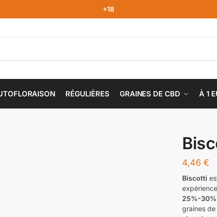
+18
UTOFLORAISON
RÉGULIÈRES
GRAINES DE CBD
À 1 
Bisc
4,46
€
Biscotti
est
expérience
25%-30%
graines de