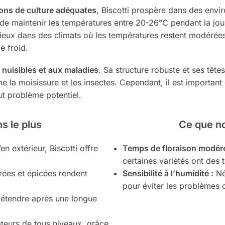
tions de culture adéquates
, Biscotti prospère dans des env
ial de maintenir les températures entre 20-26°C pendant la j
ieux dans des climats où les températures restent modérées 
e froid.
 nuisibles et aux maladies
. Sa structure robuste et ses têt
a moisissure et les insectes. Cependant, il est important d
ut problème potentiel.
s le plus
Ce que n
en extérieur, Biscotti offre
Temps de floraison modéré
certaines variétés ont des 
ées et épicées rendent
Sensibilité à l’humidité :
Né
pour éviter les problèmes 
détendre après une longue
ateurs de tous niveaux, grâce