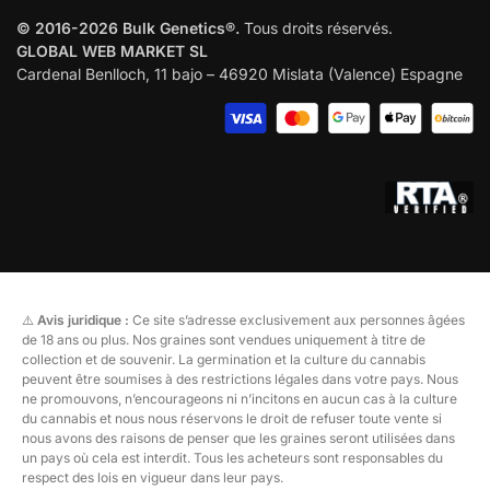
© 2016-2026 Bulk Genetics®.
Tous droits réservés.
GLOBAL WEB MARKET SL
Cardenal Benlloch, 11 bajo – 46920 Mislata (Valence) Espagne
⚠️
Avis juridique :
Ce site s’adresse exclusivement aux personnes âgées
de 18 ans ou plus. Nos graines sont vendues uniquement à titre de
collection et de souvenir. La germination et la culture du cannabis
peuvent être soumises à des restrictions légales dans votre pays. Nous
ne promouvons, n’encourageons ni n’incitons en aucun cas à la culture
du cannabis et nous nous réservons le droit de refuser toute vente si
nous avons des raisons de penser que les graines seront utilisées dans
un pays où cela est interdit. Tous les acheteurs sont responsables du
respect des lois en vigueur dans leur pays.