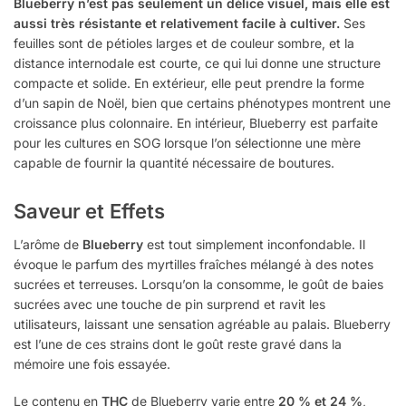
Blueberry n’est pas seulement un délice visuel, mais elle est
aussi très résistante et relativement facile à cultiver.
Ses
feuilles sont de pétioles larges et de couleur sombre, et la
distance internodale est courte, ce qui lui donne une structure
compacte et solide. En extérieur, elle peut prendre la forme
d’un sapin de Noël, bien que certains phénotypes montrent une
croissance plus colonnaire. En intérieur, Blueberry est parfaite
pour les cultures en SOG lorsque l’on sélectionne une mère
capable de fournir la quantité nécessaire de boutures.
Saveur et Effets
L’arôme de
Blueberry
est tout simplement inconfondable. Il
évoque le parfum des myrtilles fraîches mélangé à des notes
sucrées et terreuses. Lorsqu’on la consomme, le goût de baies
sucrées avec une touche de pin surprend et ravit les
utilisateurs, laissant une sensation agréable au palais. Blueberry
est l’une de ces strains dont le goût reste gravé dans la
mémoire une fois essayée.
Le contenu en
THC
de Blueberry varie entre
20 % et 24 %
,