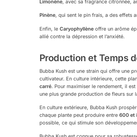
Limonène
, avec sa fragrance citronnée, a
Pinène
, qui sent le pin frais, a des effet
Enfin, le
Caryophyllène
offre un arôme épi
allié contre la dépression et l’anxiété.
Production et Temps d
Bubba Kush est une strain qui offre une pr
cultivateur. En culture intérieure, cette p
carré
. Pour maximiser le rendement, il es
une plus grande production de fleurs sur la
En culture extérieure, Bubba Kush prospère
chaque plante peut produire entre
600 et
possible, ce qui stimule son développemen
Bubba Kush est connue pour sa robustesse e