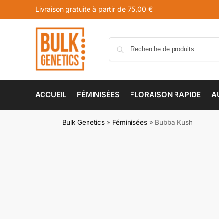
Livraison gratuite à partir de 75,00 €
ACCUEIL
FÉMINISÉES
FLORAISON RAPIDE
A
Bulk Genetics
»
Féminisées
»
Bubba Kush