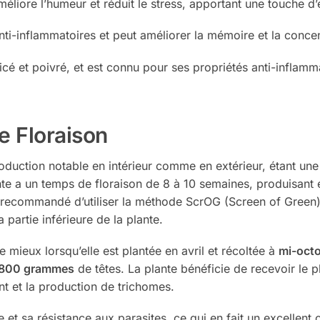
méliore l’humeur et réduit le stress, apportant une touche d’
s anti-inflammatoires et peut améliorer la mémoire et la conce
cé et poivré, et est connu pour ses propriétés anti-inflamma
e Floraison
oduction notable en intérieur comme en extérieur, étant une 
lante a un temps de floraison de 8 à 10 semaines, produisant 
t recommandé d’utiliser la méthode ScrOG (Screen of Green
 partie inférieure de la plante.
 mieux lorsqu’elle est plantée en avril et récoltée à
mi-oct
 800 grammes
de têtes. La plante bénéficie de recevoir le 
t et la production de trichomes.
t sa résistance aux parasites, ce qui en fait un excellent c