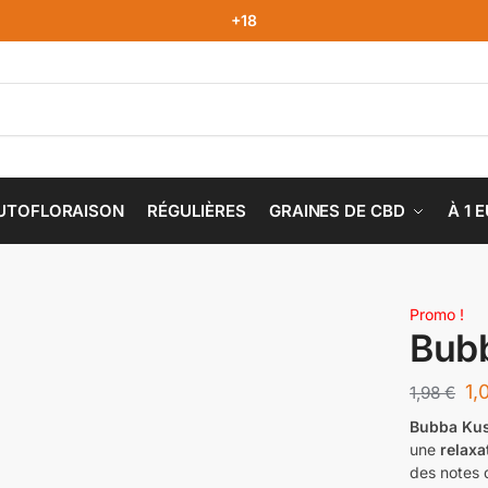
+18
UTOFLORAISON
RÉGULIÈRES
GRAINES DE CBD
À 1 
Promo !
Bub
1,
1,98
€
Bubba Ku
une
relaxa
des notes d