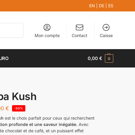
EN
|
DE
|
ES
Recherche
Mon compte
Contact
Caisse
EURO
0,00
€
0
ba Kush
00
€
-50%
sh
est le choix parfait pour ceux qui recherchent
tion profonde et une saveur inégalée
. Avec
e chocolat et de café, et un puissant effet