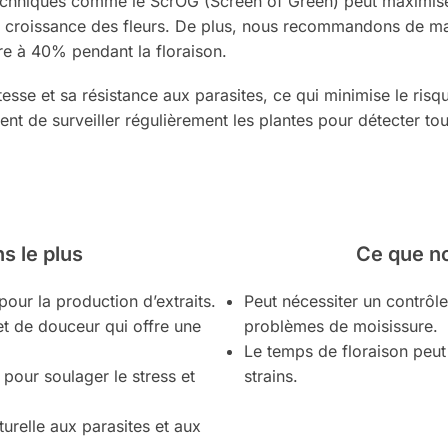
s techniques comme le ScrOG (Screen of Green) peut maximis
 la croissance des fleurs. De plus, nous recommandons de ma
re à 40% pendant la floraison.
se et sa résistance aux parasites, ce qui minimise le risque
dent de surveiller régulièrement les plantes pour détecter t
s le plus
Ce que n
pour la production d’extraits.
Peut nécessiter un contrôle
et de douceur qui offre une
problèmes de moisissure.
Le temps de floraison peut
 pour soulager le stress et
strains.
aturelle aux parasites et aux