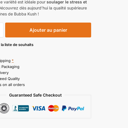
te variété est idéale pour
soulager le stress et
Découvrez dès aujourd’hui la qualité supérieure
ines de Bubba Kush !
Ajouter au panier
 la liste de souhaits
ipping
*
t Packaging
ivery
eed Quality
 on all orders
Guaranteed Safe Checkout