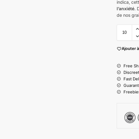
indica, cet
l’anxiété
. 
de nos gra
Ajouter à
Free Sh
Discree
Fast Del
Guarant
Freebies