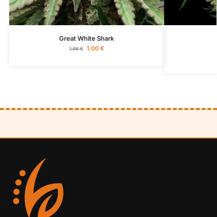
Great White Shark
1,00
€
1,98
€