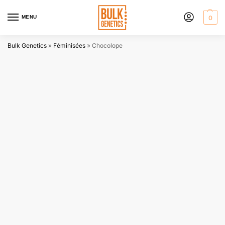
MENU
0
Bulk Genetics
»
Féminisées
»
Chocolope