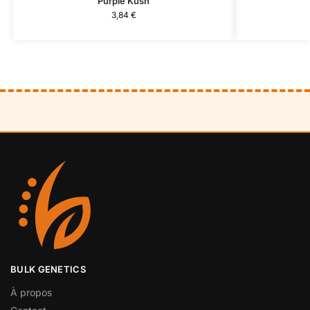
Purple Kush
3,84
€
BULK GENETICS
À propos