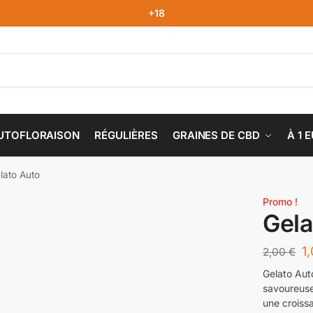
+18
UTOFLORAISON
RÉGULIÈRES
GRAINES DE CBD
À 1 
lato Auto
Promo !
Gela
1
2,00
€
Gelato Auto
savoureuses
une croiss