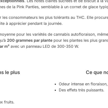
exceptionnels
. Les notes claires sucrées et de biscuit à la 
umes de la Pink Panties, semblable à un cornet de glace typi
 les consommateurs les plus tolérants au THC. Elle procure
aite à apprécier pendant la journée.
 moyenne pour les variétés de cannabis autofloraison, même
squ’à
200 grammes par plante
pour les plantes les plus grand
ar m²
avec un panneau LED de 300-350 W.
s le plus
Ce que n
Odeur intense en floraison,
Des effets très puissants.
x fruits.