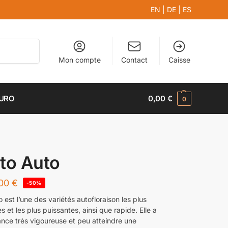
EN
|
DE
|
ES
Recherche
Mon compte
Contact
Caisse
EURO
0,00
€
0
to Auto
,00
€
-50%
 est l’une des variétés autofloraison les plus
 et les plus puissantes, ainsi que rapide. Elle a
ance très vigoureuse et peu atteindre une