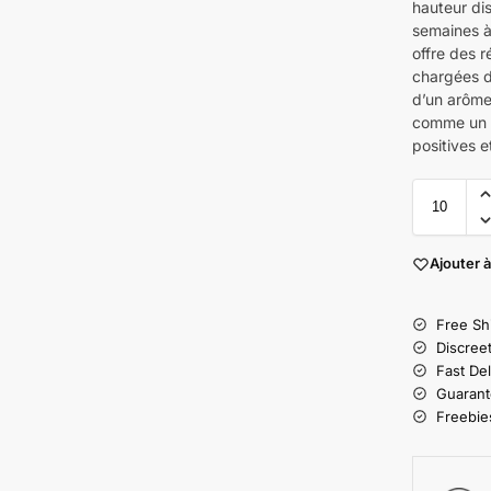
hauteur dis
semaines à 
offre des 
chargées de
d’un arôme 
comme un t
positives e
Ajouter à
Free Sh
Discree
Fast Del
Guarant
Freebies