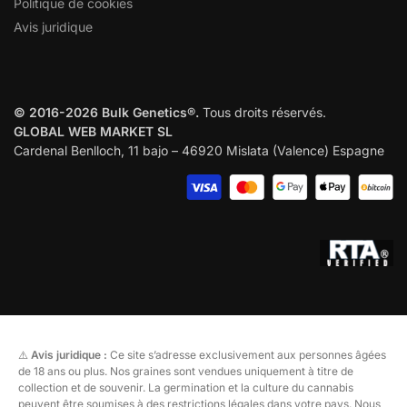
Politique de cookies
Avis juridique
© 2016-2026 Bulk Genetics®.
Tous droits réservés.
GLOBAL WEB MARKET SL
Cardenal Benlloch, 11 bajo – 46920 Mislata (Valence) Espagne
⚠️
Avis juridique :
Ce site s’adresse exclusivement aux personnes âgées
de 18 ans ou plus. Nos graines sont vendues uniquement à titre de
collection et de souvenir. La germination et la culture du cannabis
peuvent être soumises à des restrictions légales dans votre pays. Nous