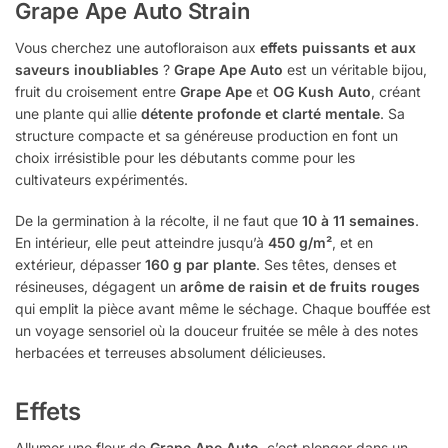
Grape Ape Auto Strain
Vous cherchez une autofloraison aux
effets puissants et aux
saveurs inoubliables
?
Grape Ape Auto
est un véritable bijou,
fruit du croisement entre
Grape Ape
et
OG Kush Auto
, créant
une plante qui allie
détente profonde et clarté mentale
. Sa
structure compacte et sa généreuse production en font un
choix irrésistible pour les débutants comme pour les
cultivateurs expérimentés.
De la germination à la récolte, il ne faut que
10 à 11 semaines
.
En intérieur, elle peut atteindre jusqu’à
450 g/m²
, et en
extérieur, dépasser
160 g par plante
. Ses têtes, denses et
résineuses, dégagent un
arôme de raisin et de fruits rouges
qui emplit la pièce avant même le séchage. Chaque bouffée est
un voyage sensoriel où la douceur fruitée se mêle à des notes
herbacées et terreuses absolument délicieuses.
Effets
Allumer une fleur de
Grape Ape Auto
, c’est plonger dans un