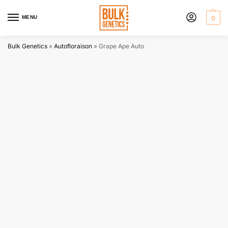
MENU
0
Bulk Genetics
»
Autofloraison
»
Grape Ape Auto