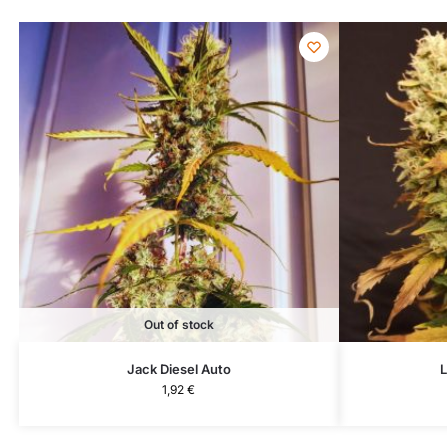
Out of stock
Jack Diesel Auto
L
1,92
€