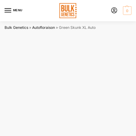
MENU
0
Bulk Genetics
»
Autofloraison
»
Green Skunk XL Auto