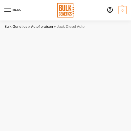
MENU
0
Bulk Genetics
»
Autofloraison
»
Jack Diesel Auto