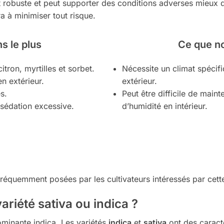
st robuste et peut supporter des conditions adverses mieux 
a à minimiser tout risque.
s le plus
Ce que n
tron, myrtilles et sorbet.
Nécessite un climat spécif
n extérieur.
extérieur.
s.
Peut être difficile de maint
s sédation excessive.
d’humidité en intérieur.
fréquemment posées par les cultivateurs intéressés par cette
ariété sativa ou indica ?
ominante indica. Les variétés
indica
et
sativa
ont des caracté