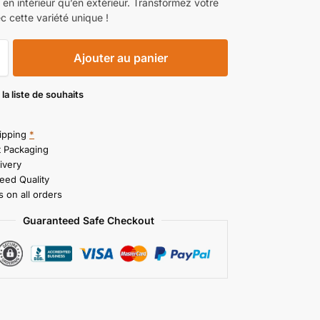
 en intérieur qu’en extérieur. Transformez votre
c cette variété unique !
Ajouter au panier
 la liste de souhaits
ipping
*
t Packaging
ivery
eed Quality
 on all orders
Guaranteed Safe Checkout