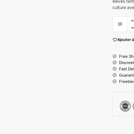
élevés tant
culture ave
Ajouter à
Free Sh
Discree
Fast Del
Guarant
Freebies