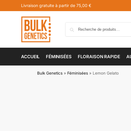
Livraison gratuite à partir de 75,00 €
ACCUEIL
FÉMINISÉES
FLORAISON RAPIDE
A
Bulk Genetics
»
Féminisées
»
Lemon Gelato