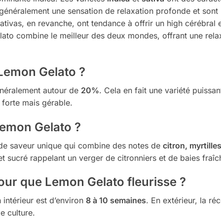
néralement une sensation de relaxation profonde et sont i
ativas, en revanche, ont tendance à offrir un high cérébral e
elato combine le meilleur des deux mondes, offrant une rela
 Lemon Gelato ?
énéralement autour de
20%
. Cela en fait une variété puissan
forte mais gérable.
Lemon Gelato ?
 de saveur unique qui combine des notes de
citron, myrtille
t sucré rappelant un verger de citronniers et de baies fraîc
our que Lemon Gelato fleurisse ?
intérieur est d’environ
8 à 10 semaines
. En extérieur, la r
e culture.