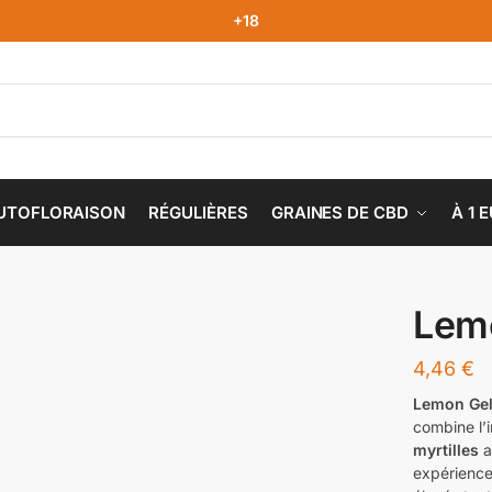
+18
UTOFLORAISON
RÉGULIÈRES
GRAINES DE CBD
À 1 
Lem
4,46
€
Lemon Gel
combine l’i
myrtilles
a
expérience