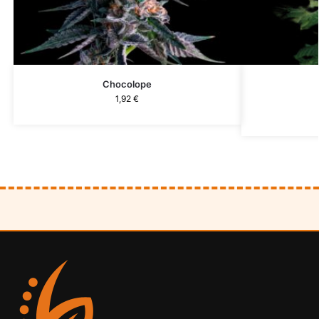
Chocolope
1,92
€