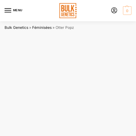
MENU
0
Bulk Genetics
»
Féminisées
»
Otter Popz