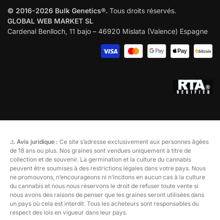
© 2016-2026 Bulk Genetics®.
Tous droits réservés.
GLOBAL WEB MARKET SL
Cardenal Benlloch, 11 bajo – 46920 Mislata (Valence) Espagne
⚠️
Avis juridique :
Ce site s’adresse exclusivement aux personnes âgées
de 18 ans ou plus. Nos graines sont vendues uniquement à titre de
collection et de souvenir. La germination et la culture du cannabis
peuvent être soumises à des restrictions légales dans votre pays. Nous
ne promouvons, n’encourageons ni n’incitons en aucun cas à la culture
du cannabis et nous nous réservons le droit de refuser toute vente si
nous avons des raisons de penser que les graines seront utilisées dans
un pays où cela est interdit. Tous les acheteurs sont responsables du
respect des lois en vigueur dans leur pays.