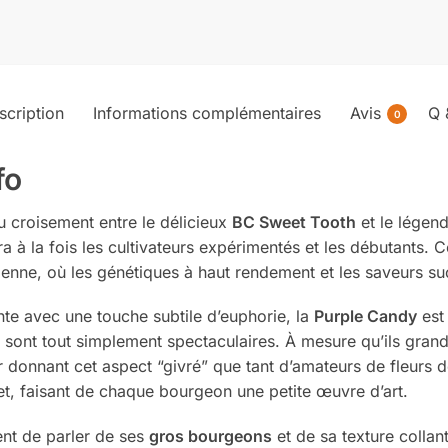
scription
Informations complémentaires
Avis
Q 
0
fo
u croisement entre le délicieux
BC Sweet Tooth
et le légen
uira à la fois les cultivateurs expérimentés et les débutants.
ienne, où les génétiques à haut rendement et les saveurs su
te avec une touche subtile d’euphorie, la
Purple Candy
est 
t, sont tout simplement spectaculaires. À mesure qu’ils gra
r donnant cet aspect “givré” que tant d’amateurs de fleurs 
let, faisant de chaque bourgeon une petite œuvre d’art.
ent de parler de ses
gros bourgeons
et de sa texture colla