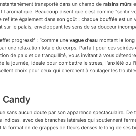
e instantanément transporté dans un champ de
raisins mûrs
e
ofil aromatique. Beaucoup disent que c’est comme “sentir vo
 se reflète également dans son goût : chaque bouffée est un
t sur le palais, enveloppant les sens de sa douceur incomp
effet progressif : “comme une
vague d’eau
montant le long
par une relaxation totale du corps. Parfait pour ces soirée
n de paix et de tranquillité, vous invitant à vous détendre 
in de la journée, idéale pour combattre le stress, l’anxiété 
xcellent choix pour ceux qui cherchent à soulager les trouble
e Candy
gue sans aucun doute par son apparence spectaculaire. De t
s indicas, avec des branches latérales qui soutiennent fer
t la formation de grappes de fleurs denses le long de ses 