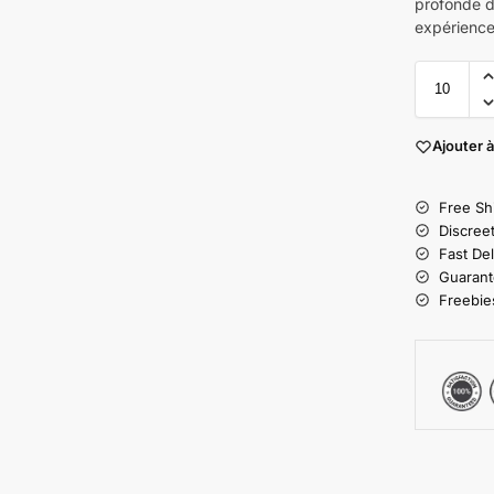
profonde d
expérience 
Ajouter à
Free Sh
Discree
Fast Del
Guarant
Freebies