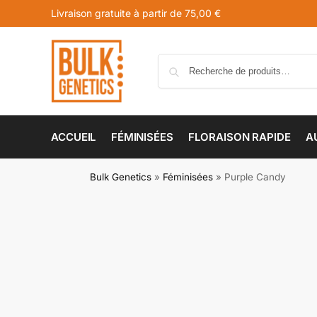
Livraison gratuite à partir de 75,00 €
ACCUEIL
FÉMINISÉES
FLORAISON RAPIDE
A
Bulk Genetics
»
Féminisées
»
Purple Candy