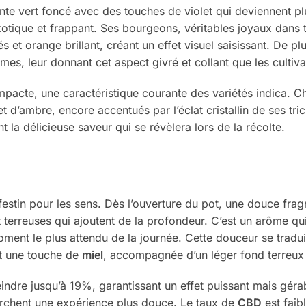
nte vert foncé avec des touches de violet qui deviennent p
xotique et frappant. Ses bourgeons, véritables joyaux dans t
és et orange brillant, créant un effet visuel saisissant. De 
es, leur donnant cet aspect givré et collant que les cultiva
acte, une caractéristique courante des variétés indica. Cha
t d’ambre, encore accentués par l’éclat cristallin de ses tr
 la délicieuse saveur qui se révèlera lors de la récolte.
 festin pour les sens. Dès l’ouverture du pot, une douce fra
et terreuses qui ajoutent de la profondeur. C’est un arôme 
moment le plus attendu de la journée. Cette douceur se trad
t une touche de
miel
, accompagnée d’un léger fond terreux q
indre jusqu’à 19%, garantissant un effet puissant mais gérabl
chent une expérience plus douce. Le taux de
CBD
est faibl