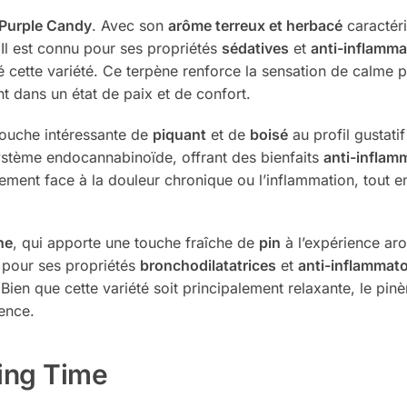
Purple Candy
. Avec son
arôme terreux et herbacé
caractéri
 Il est connu pour ses propriétés
sédatives
et
anti-inflamma
 cette variété. Ce terpène renforce la sensation de calme 
t dans un état de paix et de confort.
 touche intéressante de
piquant
et de
boisé
au profil gustati
système endocannabinoïde, offrant des bienfaits
anti-inflam
ment face à la douleur chronique ou l’inflammation, tout en
ne
, qui apporte une touche fraîche de
pin
à l’expérience ar
u pour ses propriétés
bronchodilatatrices
et
anti-inflammato
 Bien que cette variété soit principalement relaxante, le pin
ience.
ing Time