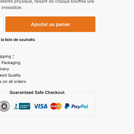
étente physique, faisant de chaque bouffée une
irrésistible.
Ajouter au panier
 la liste de souhaits
ipping
*
t Packaging
ivery
eed Quality
 on all orders
Guaranteed Safe Checkout