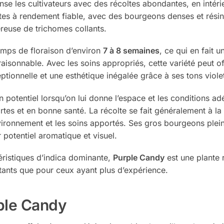
se les cultivateurs avec des récoltes abondantes, en intéri
tes à rendement fiable, avec des bourgeons denses et résin
reuse de trichomes collants.
mps de floraison d’environ
7 à 8 semaines
, ce qui en fait 
 raisonnable. Avec les soins appropriés, cette variété peut o
tionnelle et une esthétique inégalée grâce à ses tons violet
in potentiel lorsqu’on lui donne l’espace et les conditions a
rtes et en bonne santé. La récolte se fait généralement à l
nvironnement et les soins apportés. Ses gros bourgeons ple
r potentiel aromatique et visuel.
éristiques d’indica dominante,
Purple Candy
est une plante r
butants que pour ceux ayant plus d’expérience.
ple Candy