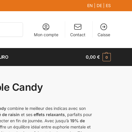
EN
|
DE
|
ES
Recherche
Mon compte
Contact
Caisse
EURO
0,00
€
0
ple Candy
ndy
combine le meilleur des indicas avec son
 de raisin
et ses
effets relaxants
, parfaits pour
cter en fin de journée. Avec jusqu’à
19% de
 offre un équilibre idéal entre euphorie mentale et