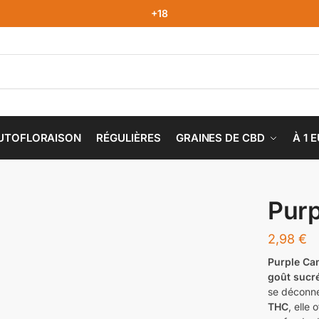
+18
UTOFLORAISON
RÉGULIÈRES
GRAINES DE CBD
À 1 
Pur
2,98
€
Purple Ca
goût sucré
se déconne
THC
, elle