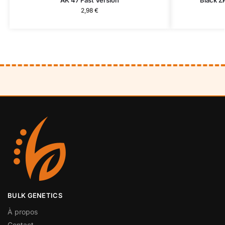
AK 47 Fast Version
Black Z
2,98
€
BULK GENETICS
À propos
Contact