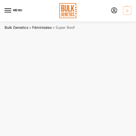
MENU
0
Bulk Genetics
»
Féminisées
»
Super Boof