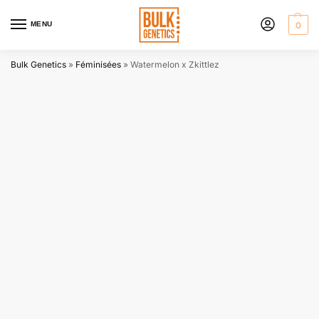
MENU
0
Bulk Genetics
»
Féminisées
»
Watermelon x Zkittlez