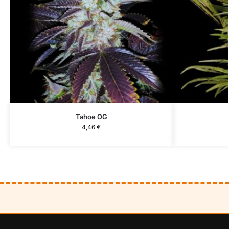
Tahoe OG
4,46
€