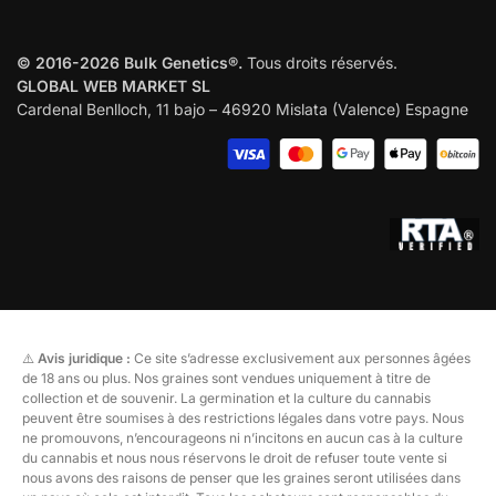
© 2016-2026 Bulk Genetics®.
Tous droits réservés.
GLOBAL WEB MARKET SL
Cardenal Benlloch, 11 bajo – 46920 Mislata (Valence) Espagne
⚠️
Avis juridique :
Ce site s’adresse exclusivement aux personnes âgées
de 18 ans ou plus. Nos graines sont vendues uniquement à titre de
collection et de souvenir. La germination et la culture du cannabis
peuvent être soumises à des restrictions légales dans votre pays. Nous
ne promouvons, n’encourageons ni n’incitons en aucun cas à la culture
du cannabis et nous nous réservons le droit de refuser toute vente si
nous avons des raisons de penser que les graines seront utilisées dans