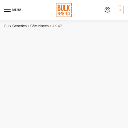
MENU
0
Bulk Genetics
»
Féminisées
»
AK 47