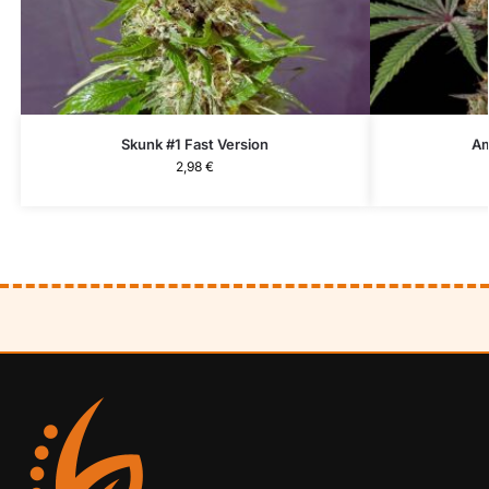
Skunk #1 Fast Version
Am
2,98
€