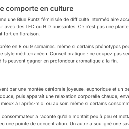
e comporte en culture
mme une Blue Runtz féminisée de difficulté intermédiaire acce
ur avec des LED ou HID puissantes. Ce n’est pas une plante c
t fort en floraison.
 prête en 8 ou 9 semaines, même si certains phénotypes peuve
de style méditerranéen. Conseil pratique : ne coupez pas seu
difs peuvent gagner en profondeur aromatique à la fin.
nt par une montée cérébrale joyeuse, euphorique et un peu
douce, puis apparaît une relaxation corporelle chaude, enve
t mieux à l’après-midi ou au soir, même si certains consomma
 consommateur a raconté qu’elle montait peu à peu et metta
vec une pointe de concentration. Un autre a souligné une sa