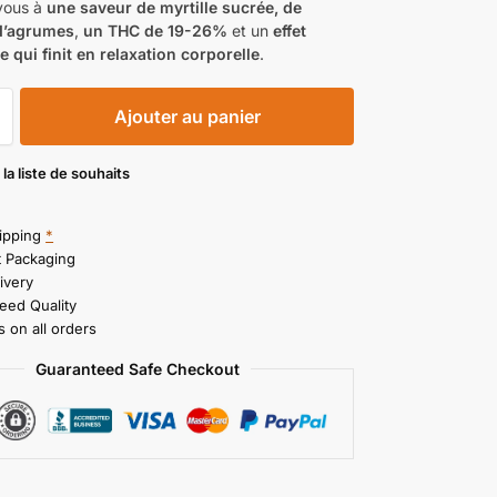
vous à
une saveur de myrtille sucrée, de
 d’agrumes
,
un THC de 19-26%
et un
effet
 qui finit en relaxation corporelle
.
Ajouter au panier
 la liste de souhaits
ipping
*
t Packaging
ivery
eed Quality
 on all orders
Guaranteed Safe Checkout