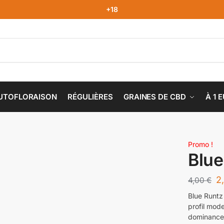
+18
UTOFLORAISON
RÉGULIÈRES
GRAINES DE CBD
À 1 
Promo !
Blue
2
4,00
€
Blue Runtz
profil mod
dominance 