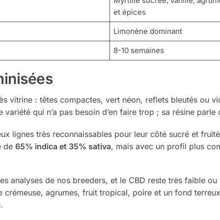
Myrtille sucrée, vanille, agrume
et épices
Limonène dominant
8-10 semaines
minisées
rès vitrine : têtes compactes, vert néon, reflets bleutés ou v
 variété qui n’a pas besoin d’en faire trop ; sa résine parle
ux lignes très reconnaissables pour leur côté sucré et fruit
e de
65% indica et 35% sativa
, mais avec un profil plus co
s analyses de nos breeders, et le CBD reste très faible ou 
e crémeuse, agrumes, fruit tropical, poire et un fond terreu
.