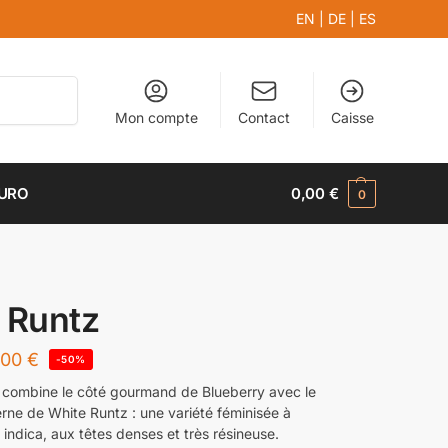
EN
|
DE
|
ES
Recherche
Mon compte
Contact
Caisse
EURO
0,00
€
0
 Runtz
,00
€
-50%
 combine le côté gourmand de Blueberry avec le
erne de White Runtz : une variété féminisée à
indica, aux têtes denses et très résineuse.