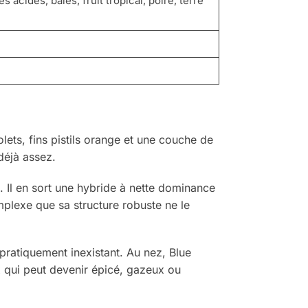
s acides, baies, fruit tropical, poire, terre
iolets, fins pistils orange et une couche de
 déjà assez.
é. Il en sort une hybride à nette dominance
mplexe que sa structure robuste ne le
pratiquement inexistant. Au nez, Blue
x qui peut devenir épicé, gazeux ou