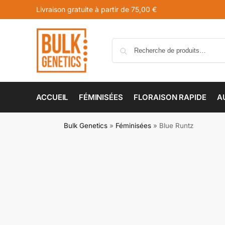
Livraison gratuite à partir de 75,00 €
ACCUEIL
FÉMINISÉES
FLORAISON RAPIDE
A
Bulk Genetics
»
Féminisées
»
Blue Runtz