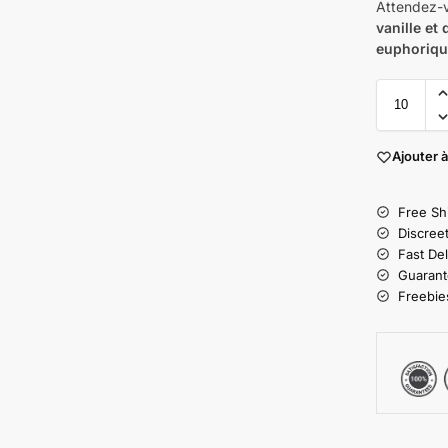
Attendez-
vanille et
euphorique
Ajouter à
Free Sh
Discree
Fast Del
Guarant
Freebies