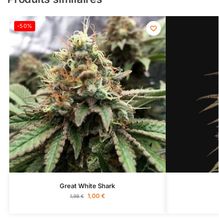
-50%
Great White Shark
1,00
€
1,98
€