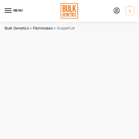
MENU
0
Bulk Genetics
»
Féminisées
»
Grapefruit