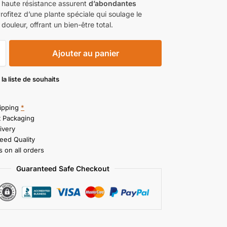
a haute résistance assurent
d’abondantes
Profitez d’une plante spéciale qui soulage le
a douleur, offrant un bien-être total.
Ajouter au panier
 la liste de souhaits
ipping
*
t Packaging
ivery
eed Quality
 on all orders
Guaranteed Safe Checkout