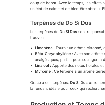
coup de boost. Avec le temps, les effets s
un état de calme et de bien-être absolu. B
Terpènes de Do Si Dos
Les terpènes de
Do Si Dos
sont responsabl
trouve :
Limonène :
Fournit un arôme citronné, ag
Bêta-Caryophyllène :
Avec son arôme ép
analgésiques, parfait pour soulager la d
Linalool :
Apporte des notes florales et d
Myrcène :
Ce terpène a un arôme terreu
Grâce à ces terpènes,
Do Si Dos
offre non
la rendant idéale pour ceux qui recherche
Production et Temps d