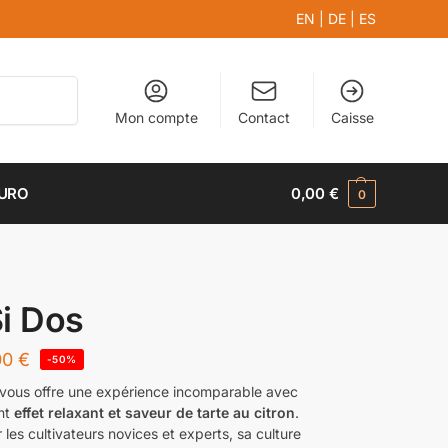
EN
|
DE
|
ES
Recherche
Mon compte
Contact
Caisse
EURO
0,00
€
0
i Dos
00
€
-50%
vous offre une expérience incomparable avec
nt
effet relaxant et saveur de tarte au citron
.
 les cultivateurs novices et experts, sa culture