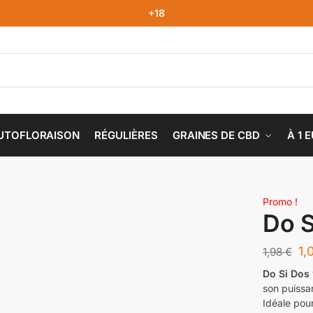
+18
UTOFLORAISON
RÉGULIÈRES
GRAINES DE CBD
À 1 
Promo !
Do S
1,
1,98
€
Do Si Dos
son puissa
Idéale pour