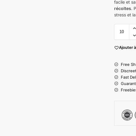
facile et s
récoltes
. 
stress et l
Ajouter à
Free Sh
Discree
Fast Del
Guarant
Freebies