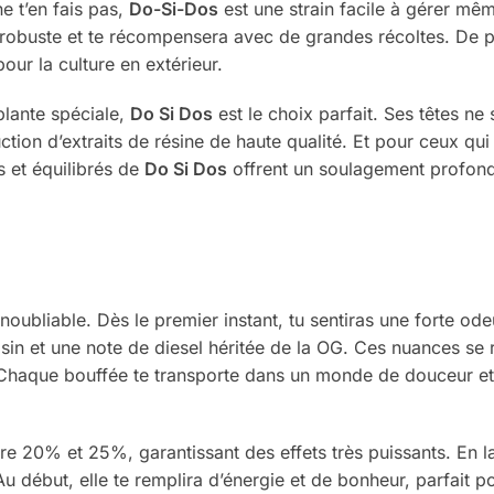
ne t’en fais pas,
Do-Si-Dos
est une strain facile à gérer mê
a robuste et te récompensera avec de grandes récoltes. De 
our la culture en extérieur.
plante spéciale,
Do Si Dos
est le choix parfait. Ses têtes ne
ction d’extraits de résine de haute qualité. Et pour ceux qui
ts et équilibrés de
Do Si Dos
offrent un soulagement profond e
oubliable. Dès le premier instant, tu sentiras une forte odeu
in et une note de diesel héritée de la OG. Ces nuances se r
Chaque bouffée te transporte dans un monde de douceur et 
re 20% et 25%, garantissant des effets très puissants. En 
 Au début, elle te remplira d’énergie et de bonheur, parfait