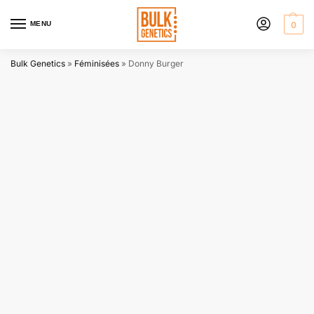
MENU
0
Bulk Genetics
»
Féminisées
»
Donny Burger