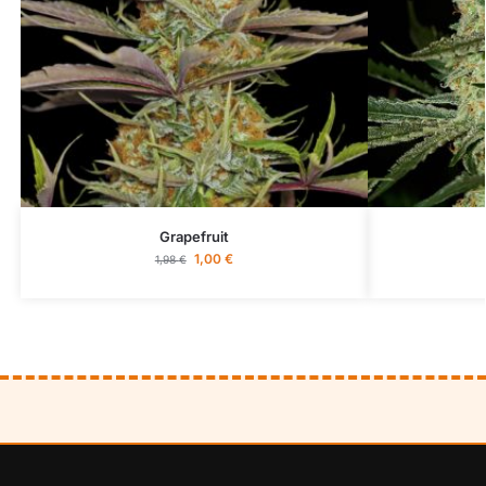
Grapefruit
1,00
€
1,98
€