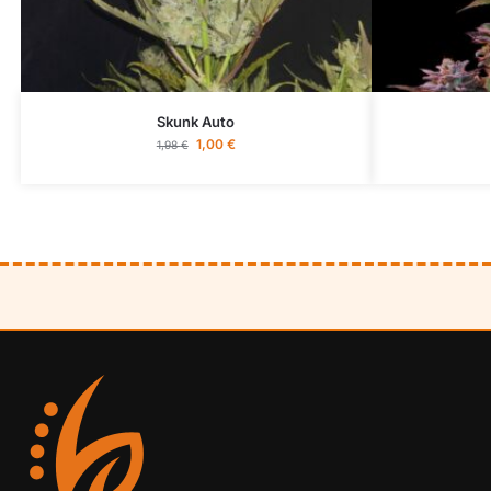
Skunk Auto
1,00
€
1,98
€