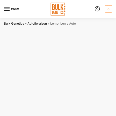
MENU
0
Bulk Genetics
»
Autofloraison
»
Lemonberry Auto