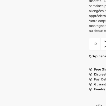
discrète. À
semaines po
allongées e
appréciero
Votre corp
montagnes 
au début et
Ajouter à
Free Sh
Discree
Fast Del
Guarant
Freebies