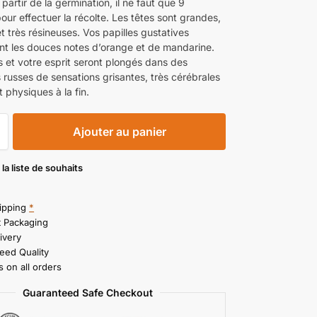
 partir de la germination, il ne faut que 9
ur effectuer la récolte. Les têtes sont grandes,
t très résineuses. Vos papilles gustatives
nt les douces notes d’orange et de mandarine.
s et votre esprit seront plongés dans des
russes de sensations grisantes, très cérébrales
 physiques à la fin.
Ajouter au panier
 la liste de souhaits
ipping
*
t Packaging
ivery
eed Quality
 on all orders
Guaranteed Safe Checkout