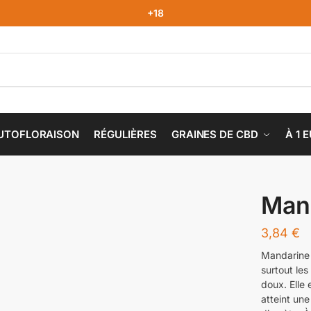
+18
UTOFLORAISON
RÉGULIÈRES
GRAINES DE CBD
À 1 
Man
3,84
€
Mandarine 
surtout le
doux. Elle 
atteint un