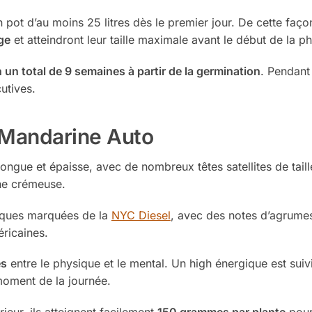
t d’au moins 25 litres dès le premier jour. De cette façon
ge
et atteindront leur taille maximale avant le début de la p
n un total de 9 semaines à partir de la germination
. Pendant 
utives.
a Mandarine Auto
longue et épaisse, avec de nombreux têtes satellites de tail
ne crémeuse.
tiques marquées de la
NYC Diesel
, avec des notes d’agrume
ricaines.
és
entre le physique et le mental. Un high énergique est suivi
 moment de la journée.
rieur, ils atteignent facilement
150 grammes par plante
pour 