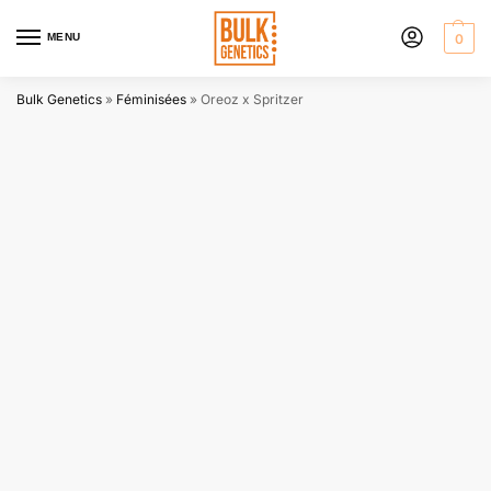
MENU
0
Bulk Genetics
»
Féminisées
»
Oreoz x Spritzer