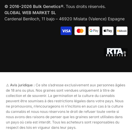
© 2016-2026 Bulk Genetics®.
Tous droits réservés.
GLOBAL WEB MARKET SL
Cardenal Benlloch, 11 bajo – 46920 Mislata (Valence) Espagne
⚠️
Avis juridique :
Ce site s’adresse exclusivement aux personnes âgées
de 18 ans ou plus. Nos graines sont vendues uniquement à titre de
collection et de souvenir. La germination et la culture du cannabis
peuvent être soumises à des restrictions légales dans votre pays. Nous
ne promouvons, n’encourageons ni n’incitons en aucun cas à la culture
du cannabis et nous nous réservons le droit de refuser toute vente si
nous avons des raisons de penser que les graines seront utilisées dans
un pays où cela est interdit. Tous les acheteurs sont responsables du
respect des lois en vigueur dans leur pays.