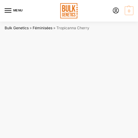
MENU
0
Bulk Genetics
»
Féminisées
»
Tropicanna Cherry