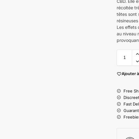
CBD. Elle e
récoltée tr
têtes sont
résineuses
Les effets
au niveau 
provoquant
Ajouter à
Free Sh
Discree
Fast Del
Guarant
Freebies