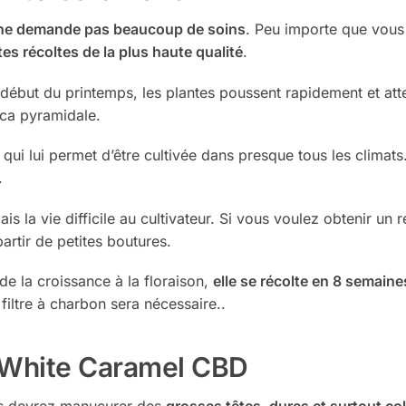
ne demande pas beaucoup de soins
. Peu importe que vou
tes récoltes de la plus haute qualité
.
 début du printemps, les plantes poussent rapidement et at
ica pyramidale.
 qui lui permet d’être cultivée dans presque tous les climats
.
amais la vie difficile au cultivateur. Si vous voulez obtenir 
rtir de petites boutures.
e la croissance à la floraison,
elle se récolte en 8 semaine
 filtre à charbon sera nécessaire..
a White Caramel CBD
ous devrez manucurer des
grosses têtes, dures et surtout co