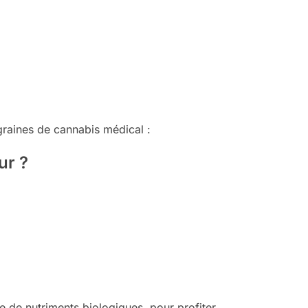
 graines de cannabis médical :
ur ?
me de nutriments biologiques, pour profiter