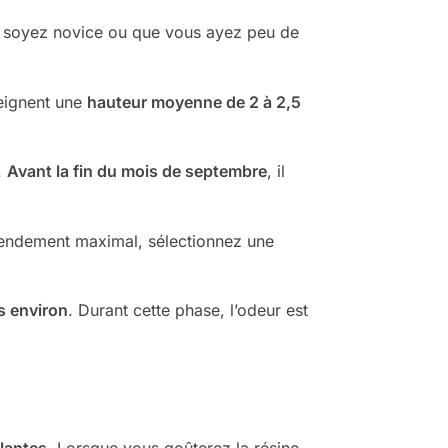
s soyez novice ou que vous ayez peu de
teignent une
hauteur moyenne de 2 à 2,5
.
Avant la fin du mois de septembre
, il
un rendement maximal, sélectionnez une
s environ
. Durant cette phase, l’odeur est
llantes
. Lorsque vous goûterez la résine