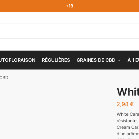
+18
UTOFLORAISON
RÉGULIÈRES
GRAINES DE CBD
À 1 
 CBD
Whi
2,98
€
White Cara
résistante,
Cream Caram
d’un arôme