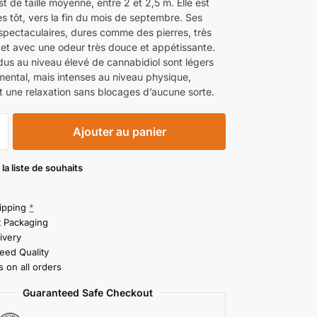
st de taille moyenne, entre 2 et 2,5 m. Elle est
ès tôt, vers la fin du mois de septembre. Ses
 spectaculaires, dures comme des pierres, très
 et avec une odeur très douce et appétissante.
 dus au niveau élevé de cannabidiol sont légers
mental, mais intenses au niveau physique,
 une relaxation sans blocages d’aucune sorte.
Ajouter au panier
 la liste de souhaits
ipping
*
t Packaging
ivery
eed Quality
 on all orders
Guaranteed Safe Checkout