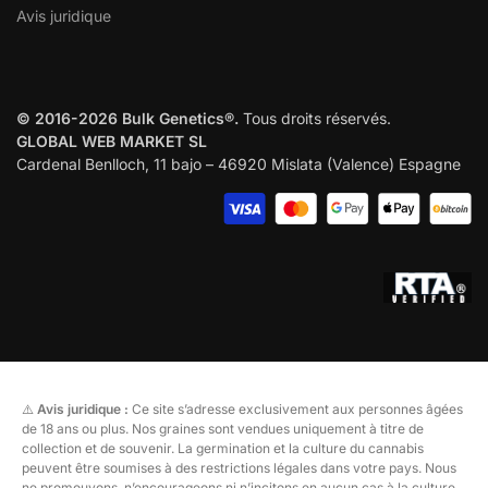
Avis juridique
© 2016-2026 Bulk Genetics®.
Tous droits réservés.
GLOBAL WEB MARKET SL
Cardenal Benlloch, 11 bajo – 46920 Mislata (Valence) Espagne
⚠️
Avis juridique :
Ce site s’adresse exclusivement aux personnes âgées
de 18 ans ou plus. Nos graines sont vendues uniquement à titre de
collection et de souvenir. La germination et la culture du cannabis
peuvent être soumises à des restrictions légales dans votre pays. Nous
ne promouvons, n’encourageons ni n’incitons en aucun cas à la culture