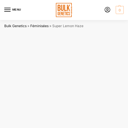
MENU
0
Bulk Genetics
»
Féminisées
»
Super Lemon Haze